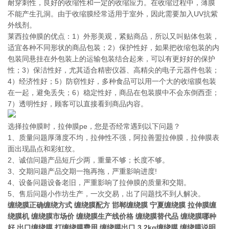
耐穿刺性，良好的收缩性和一定的收缩应力。在收缩过程中，薄膜
不能产生孔洞。由于收缩膜经常适用于室外，因此需要加入UV抗紫
外线剂。
莱西拉伸膜的优点：1）外形美观，紧贴商品，所以又叫贴体包装，
适宜各种不同形状的商品包装；2）保护性好，如果把收缩包装的内
包装同悬挂在外包装上的运输包装结合起来，可以有更好好的保护
性；3）保洁性好，尤其适合精密仪器、高精尖的电子元器件包装；
4）经济性好；5）防窃性好，多种食品可以用一个大的收缩膜包装
在一起，避免丢失；6）稳定性好，商品在包装膜中不会东倒西歪；
7）透明性好，顾客可以直接看到商品内容。
选择拉伸膜时，拉伸膜pe，您是否经常遇到以下问题？
1、质量问题厚薄度不均，拉伸性不强，阿拉善盟拉伸膜，拉伸膜表
面出现晶点和彩虹纹。
2、诚信问题产品短斤少两，重量不够；长度不够。
3、交期问题产品交期一拖再拖，严重影响进度!
4、设备问题设备老旧，严重影响了拉伸膜的质量和交期。
5、售后问题小作坊生产，一次交易，出了问题找不到人解决。
缠绕膜正确缠绕方式 缠绕膜配方 邯郸缠绕膜 宁夏缠绕膜 拉伸膜缠
绕膜机 缠绕膜市场价 缠绕膜生产线价格 缠绕膜替代品 缠绕膜哪种
好 出口缠绕膜 打缠绕膜费用 缠绕膜出口 3.2kg缠绕膜 缠绕膜说明