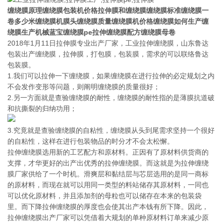
缠绕膜原理缠绕膜包装机价格拉伸膜和缠绕膜缠绕膜标准缠绕膜一
卷多少米缠绕膜机膜头缠绕膜质量缠绕膜机价格缠绕膜如何生产缠
绕膜生产机械蓝宝缠绕膜pe拉伸缠绕膜配方缠绕膜母卷
2018年1月11日拉伸膜专业出产厂家，工业拉伸缠绕膜，山东鲁达
包装出产缠绕膜，拉伸膜，打包膜，包装膜，需求的可以联络鲁达
包装膜。
1.我们可以拉伸一下缠绕膜，如果缠绕膜在进行拉伸的必定规划之内
不会发作变形等问题，则阐明缠绕膜的质量很好；
2.另一方面就是查验缠绕膜的耐性，缠绕膜的耐性指的是薄膜抗道破
和抗撕裂的归纳功用；
3.究竟就是查验缠绕膜的自粘性，缠绕膜从头到尾需求坚持一个很好
的自粘性，这样在进行包装物品的时分才不会太松懈。
拉伸缠绕膜选用新的工艺配方和原材料。正因有了原材料供货商的
支撑，才华更好的出产出优秀的拉伸缠绕膜。而这就是为拉伸缠绕
膜厂家供给了一个时机。滑爽层和黏结层与芯层选用的是同一商标
的原材料，而现在就可以用同一类型的料站储存其原材料，一同也
可以优化原材料，并且添加剂的母粒也可以储存在本来的包装袋
里。而下降拉伸缠绕膜的厚度也会使其出产本钱有所下降。因此，
拉伸缠绕膜出产厂家可以凭借着大规划的单种原材料订单来减少原