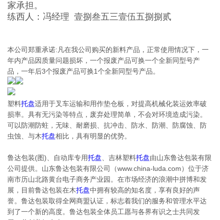
家承担。
练西人：冯经理 壹捌叁五三壹伍五捌捌贰
本公司郑重承诺:凡在我公司购买的新料产品，正常使用情况下，一
年内产品因质量问题损坏，一个报废产品可换一个全新同型号产
品，一年后3个报废产品可换1个全新同型号产品。
塑料
托盘
适用于叉车运输和用作垫仓板，对提高机械化装运效率破
损率。具有无污染等特点，废弃处理简单，不会对环境造成污染。
可以防潮防蛀，无味、耐磨损、抗冲击、防水、防潮、防腐蚀、防
虫蚀、与木
托盘
相比，具有明显的优势。
鲁达包装(图)、自动库专用
托盘
、吉林塑料
托盘
由山东鲁达包装有限
公司提供。山东鲁达包装有限公司（www.china-luda.com）位于济
南市历山北路黄台电子商务产业园。在市场经济的浪潮中拼博和发
展，目前鲁达包装在木
托盘
中拥有较高的知名度，享有良好的声
誉。鲁达包装取得全网商盟认证，标志着我们的服务和管理水平达
到了一个新的高度。鲁达包装全体员工愿与各界有识之士共同发