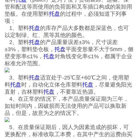
管和配送等而使用的负荷面和叉车插口构成的装卸用
垫板。在使用塑料
托盘
的过程中，必须知道下列事
项：
1、塑料
托盘
的库存产品大多数都是深蓝色，也可
以定制绿、红、黑等其他的颜色。
2、塑料
托盘
的产品重量误差±3%，尺寸误差
±3%，塑料垫仓板，
托盘
平面变形量不大于5mm，侧
壁变形率≤1%，
托盘
对角线变化率≤1%，都属于企业
标准允许范围。
3、塑料
托盘
适宜处于-25℃至+60℃之间，使用塑
料
托盘
时，自动化立体仓库塑料
托盘
，尽量避免阳光
直射，吉林塑料
托盘
，不要靠近热源。
4、在正常的情况下，本产品质量保证期为三年，
如短时间内，因破损而无法使用的产品可以换取新
品，但是，故意为之的情况下。
5、在质量保证期后，因人为因素造成的损坏，可
更换配件，标准收取工本费，在其中产生的运费由买