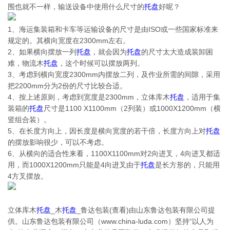
围也就不一样，输送设备中使用什么尺寸的
托盘
好呢？
1、海运集装箱和卡车等运输设备的尺寸是由ISO或一些国家标准来
规定的。其横向宽度在2300mm左右。
2、如果横向摆放一列
托盘
，就会因为
托盘
的尺寸太大造成装卸困
难，物流木
托盘
，这个时候可以摆放两列。
3、考虑到横向宽度2300mm内摆放二列，及作业所需的间隙，采用
把2200mm分为2份的尺寸比较合适。
4、按上述原则，考虑到宽度是2300mm，立体库木
托盘
，适用于集
装箱的
托盘
尺寸是1100 X1100mm（2列装）或1000X1200mm（横
竖组合装）。
5、在长度方向上，因长度是横向宽度的若干倍，长度方向上对
托盘
的摆放影响很少，可以不考虑。
6、从横向的适合性来看，1100X1100mm对2向进叉，4向进叉都适
用，而1000X1200mm只能是4向进叉由于
托盘
是长方形的，只能用
4方叉摆放。
立体库木
托盘
_木
托盘
_鲁达包装(查看)由山东鲁达包装有限公司提
供。山东鲁达包装有限公司（www.china-luda.com）坚持“以人为