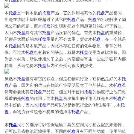
木
托盘
是一种木质的
托盘
产品，它的作用与其他的
托盘
产品相同，
但是在功能上却略微超过了其它的
托盘
产品。
托盘
的出现解决了物
流公司的问题，而木
托盘
的出现则把这个问题更好的进行了解决。
因为木
托盘
具有其它
托盘
产品没有的优点。首先木
托盘
的重量轻，
即便是大面积的木
托盘
重量也不会太重，货架木
托盘
，在一个就是
木
托盘
因为是木质产品，因此不存在任何的化学物质，非常的环
保。不过木
托盘
也有着它的缺点，就是木
托盘
使用寿命比较短。因
为是木材质，所以使用久了之后，内部便会寄生一些虫子破坏内部
构造，从而使得木
托盘
从内至外受到很大的损伤。
虽然木
托盘
也有着它的缺点，但是在物流行业，它仍然是好的木
托
盘
产品，因为它的优点在物流行业要明显大于他的缺点。木
托盘
虽
然寿命要比其它
托盘
产品短，但是对于使用
托盘
的物流行业他们更
看重的是
托盘
的作用，而木
托盘
所发挥出的作用无疑是各种
托盘
产
品中好的，因此木
托盘
产品可以说是物流行业的“绝佳帮手”，木
托
盘
，而物流行业也毫不犹豫的选择木
托盘
产品。
木
托盘
尺寸的选择可以依据运输工具的空间尺寸相匹配度来选择，
还可以节省物流运输费用。
不同的
托盘
具有不同的功能，使用的范