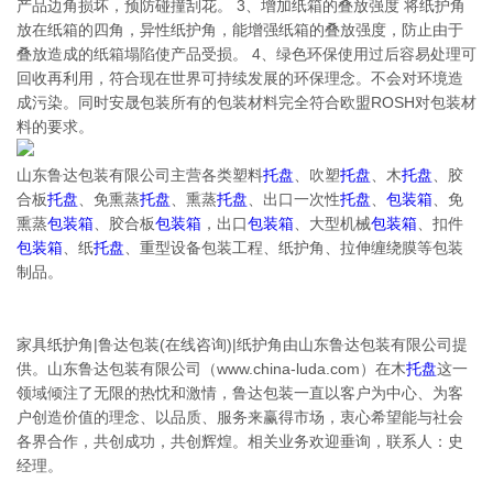
产品边角损坏，预防碰撞刮花。 3、增加纸箱的叠放强度 将纸护角
放在纸箱的四角，异性纸护角，能增强纸箱的叠放强度，防止由于
叠放造成的纸箱塌陷使产品受损。 4、绿色环保使用过后容易处理可
回收再利用，符合现在世界可持续发展的环保理念。不会对环境造
成污染。同时安晟包装所有的包装材料完全符合欧盟ROSH对包装材
料的要求。
山东鲁达包装有限公司主营各类塑料
托盘
、吹塑
托盘
、木
托盘
、胶
合板
托盘
、免熏蒸
托盘
、熏蒸
托盘
、出口一次性
托盘
、
包装箱
、免
熏蒸
包装箱
、胶合板
包装箱
，出口
包装箱
、大型机械
包装箱
、扣件
包装箱
、纸
托盘
、重型设备包装工程、纸护角、拉伸缠绕膜等包装
制品。
家具纸护角|鲁达包装(在线咨询)|纸护角由山东鲁达包装有限公司提
供。山东鲁达包装有限公司（www.china-luda.com）在木
托盘
这一
领域倾注了无限的热忱和激情，鲁达包装一直以客户为中心、为客
户创造价值的理念、以品质、服务来赢得市场，衷心希望能与社会
各界合作，共创成功，共创辉煌。相关业务欢迎垂询，联系人：史
经理。