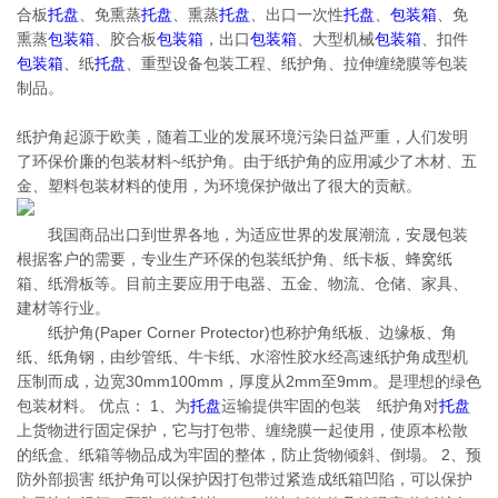
合板
托盘
、免熏蒸
托盘
、熏蒸
托盘
、出口一次性
托盘
、
包装箱
、免
熏蒸
包装箱
、胶合板
包装箱
，出口
包装箱
、大型机械
包装箱
、扣件
包装箱
、纸
托盘
、重型设备包装工程、纸护角、拉伸缠绕膜等包装
制品。
纸护角起源于欧美，随着工业的发展环境污染日益严重，人们发明
了环保价廉的包装材料~纸护角。由于纸护角的应用减少了木材、五
金、塑料包装材料的使用，为环境保护做出了很大的贡献。
我国商品出口到世界各地，为适应世界的发展潮流，安晟包装
根据客户的需要，专业生产环保的包装纸护角、纸卡板、蜂窝纸
箱、纸滑板等。目前主要应用于电器、五金、物流、仓储、家具、
建材等行业。
纸护角(Paper Corner Protector)也称护角纸板、边缘板、角
纸、纸角钢，由纱管纸、牛卡纸、水溶性胶水经高速纸护角成型机
压制而成，边宽30mm100mm，厚度从2mm至9mm。是理想的绿色
包装材料。 优点： 1、为
托盘
运输提供牢固的包装 纸护角对
托盘
上货物进行固定保护，它与打包带、缠绕膜一起使用，使原本松散
的纸盒、纸箱等物品成为牢固的整体，防止货物倾斜、倒塌。 2、预
防外部损害 纸护角可以保护因打包带过紧造成纸箱凹陷，可以保护