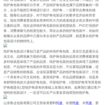
纸护角包装单独区分开来，产品纸护角包装也属于品牌形象的一部
分，企业不能把它单独进行设计，纸护角，一定要符合整体的感
觉。随着社会的进步，对于纸护角包装设计的要求也开始有所变
化，现在消费者更加喜欢简单时尚大方的或者就是古色古香的中国
元素的运用，现在这些纸护角包装的欢迎程度较高，PVC打包纸护
角，消费者吸引的程度也较大。而在众多的纸护角包装中，你如何
能够从众多的品牌中凸显出本企业的产品和品牌，就是要从纸护角
包装设计的独特性上。
纸护角包装设计看似只是产品的外纸护角包装，其实它也是展示企
业文化、品牌形象方面的问题。纸护角包装的品质在消费者眼里很
多时候就是体现了产品的品质，纸护角包装的创意也体现了品牌的
创意。产品纸护角包装的作用其实蛮大的，不仅展现品牌形象，还
是产品销售的助推器。企业应该重视产品的纸护角包装设计，打造
一个具有本公司文化特色，家具纸护角，符合品牌形象的，但是具
有鲜明特色的大连纸护角包装。环形纸护角，U型纸护角等等异形纸
护角都是在L型纸护角原有的基础上发展出来的。如果我们通过客户
独特的包装设计，一定还可以生产出更多其他类型的纸护角。
山东鲁达包装有限公司主营各类塑料
托盘
、吹塑
托盘
、木
托盘
、胶