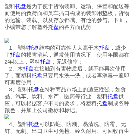
塑料
托盘
是为了便于货物装卸、运输、保管和配送等
而使用的负荷面和叉车插口构成的装卸用垫板，货物
的运输、装载、以及存放都哦、有他的参与。下面，
小编带您了解塑料
托盘
的各方面优势：
1、塑料
托盘
结构的可靠性大大高于木
托盘
，减少
了
托盘
的损害消耗，通常使用情况下，使用年限都在
2年以上，塑料
托盘
，无返修率；
2、木
托盘
在接触到有害物质后，就不能再次使用
了，而塑料
托盘
只要用水洗一洗，或者再消毒一遍即
可再度使用；
3、塑料
托盘
在特种商品市场上的适应性强，如食
品、汽车、饮料、水产、医药等行业，塑料
托盘
供
应，可以根据客户不同的要求，将塑料
托盘
制成各种
颜色，并加上公司徽标和标记。
4、塑料
托盘
可以防蛀、防潮、易清洗、防霉、无
钉、无刺、出口卫生可免检、经久耐用、可回收再生