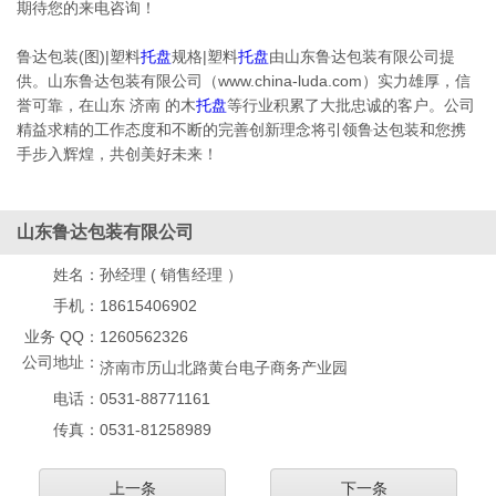
期待您的来电咨询！
鲁达包装(图)|塑料
托盘
规格|塑料
托盘
由山东鲁达包装有限公司提
供。山东鲁达包装有限公司（www.china-luda.com）实力雄厚，信
誉可靠，在山东 济南 的木
托盘
等行业积累了大批忠诚的客户。公司
精益求精的工作态度和不断的完善创新理念将引领鲁达包装和您携
手步入辉煌，共创美好未来！
山东鲁达包装有限公司
姓名：
孙经理 ( 销售经理 ）
手机：
18615406902
业务 QQ：
1260562326
公司地址：
济南市历山北路黄台电子商务产业园
电话：
0531-88771161
传真：
0531-81258989
上一条
下一条