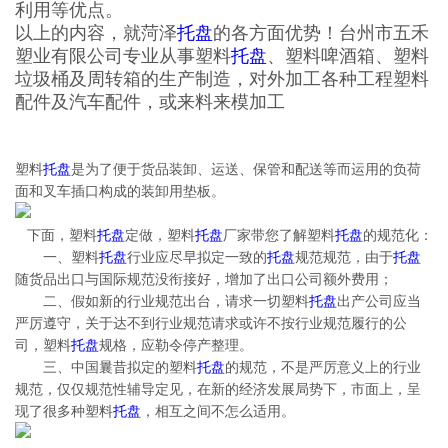
利用等优点。
以上的内容，就菏泽
托盘
的各方面优势！台州市五禾
塑业有限公司专业从事塑料
托盘
、塑料啤酒箱、塑料
垃圾桶及周转箱的生产制造，对外加工各种工程塑料
配件及汽车配件，或来料来模加工
塑料
托盘
是为了便于货品装卸、运送、保管和配送等而运用的负荷
面和叉车插口构成的装卸用垫板。
下面，塑料
托盘
定做，塑料
托盘
厂家带您了解塑料
托盘
的规范化：
一、塑料
托盘
行业应尽早拟定一致的
托盘
规范规范，由于
托盘
随货品出口与国际规范没衔接好，增加了出口公司额外费用；
二、假如新的行业规范出台，请求一切塑料
托盘
出产公司应当
严厉遵守，关于达不到行业规范请求或许不按行业规范履行的公
司，塑料
托盘
规格，应勒令停产整理。
三、中国曩昔拟定的塑料
托盘
的规范，不是严厉意义上的行业
规范，仅仅规范性辅导定见，在新的经济发展局势下，市面上，呈
现了很多种塑料
托盘
，相互之间不怎么适用。