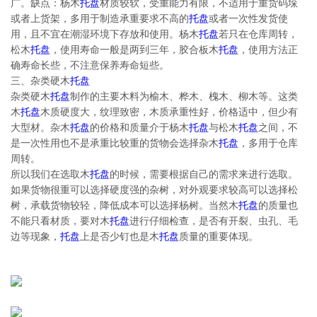
广。缺点：杨木
托盘
材质较软，受重能力有限，不适用于重货码垛
或者上货架，多用于制造承重要求不高的
托盘
或者一次性发货使
用，且不宜在潮湿环境下存放和使用。杨木
托盘
若只在仓库周转，
松木
托盘
，使用寿命一般是两到三年，胶合板木
托盘
，使用方法正
确寿命长些，不注意保养寿命短些。
三、杂类硬木
托盘
杂类硬木
托盘
制作的主要木料为榆木、桦木、槐木、柳木等。这类
木
托盘
木质硬度大，纹理致密，木质承重性好，价格适中，但少有
大型材。杂木
托盘
的价格和质量介于杨木
托盘
与松木
托盘
之间，不
是一次性用也不是承重比较重的货物会选择杂木
托盘
，多用于仓库
周转。
所以我们在选取木
托盘
的时候，需要根据自己的需求来进行选取。
如果货物很重可以选择硬度强的杂树，对外观要求较高可以选择松
树，承载货物较轻，降低成本可以选择杨树。当然木
托盘
的质量也
不能只看材质，要对木
托盘
进行仔细检查，是否有开裂、虫孔、毛
边等现象，
托盘
上是否少钉也是木
托盘
质量的重要体现。