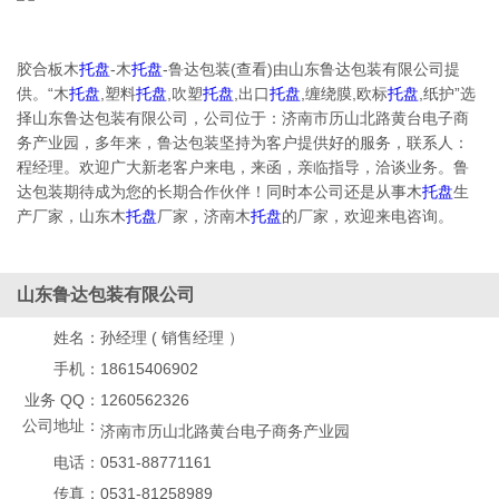
胶合板木
托盘
-木
托盘
-鲁达包装(查看)由山东鲁达包装有限公司提
供。“木
托盘
,塑料
托盘
,吹塑
托盘
,出口
托盘
,缠绕膜,欧标
托盘
,纸护”选
择山东鲁达包装有限公司，公司位于：济南市历山北路黄台电子商
务产业园，多年来，鲁达包装坚持为客户提供好的服务，联系人：
程经理。欢迎广大新老客户来电，来函，亲临指导，洽谈业务。鲁
达包装期待成为您的长期合作伙伴！同时本公司还是从事木
托盘
生
产厂家，山东木
托盘
厂家，济南木
托盘
的厂家，欢迎来电咨询。
山东鲁达包装有限公司
姓名：
孙经理 ( 销售经理 ）
手机：
18615406902
业务 QQ：
1260562326
公司地址：
济南市历山北路黄台电子商务产业园
电话：
0531-88771161
传真：
0531-81258989