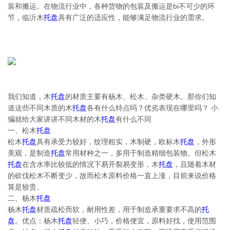
装和搬运。在物流行业中，各种货物的包装及搬运是bi不可少的环
节，临沂木
托盘
具有广泛的适应性，能够满足物流行业的需求。
我们知道，木
托盘
的材质主要有杨木、松木、杂类硬木。那你们知
道这些不同木质的木
托盘
各有什么特点吗？优劣表现在哪里吗？ 小
编就给大家讲讲不同木材的木
托盘
有什么不同
一、松木
托盘
松木
托盘
具有承受力较好，纹理粗实，木制硬，欧标木
托盘
，外形
美观，是制造
托盘
常用材种之一，多用于制造精细包装物。但松木
托盘
在含水率比较低的情况下易开裂易变形，木
托盘
，且随着木材
的砍伐松木不断变少，故而松木原料价格一直上涨，目前来说价格
算是较贵。
二、杨木
托盘
杨木
托盘
材质疏松而软，耐用性差，用于制造承重要求不高的
托
盘
。优点：杨木
托盘
轻便、小巧，价格便宜，原料好找，使用范围