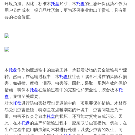
环境负担。因此，标准木
托盘
尺寸，木
托盘
的生态环保优势不仅为
用户节约成本，提升品牌形象，更为环保事业做出了贡献，具有重
要的社会价值。
木
托盘
作为物流运输中的重要工具，承载着货物的安全运输与***流
转。然而，在运输过程中，木
托盘
往往会面临各种潜在的风险和损
害，如碰撞、摩擦、潮湿、虫害等。因此，采取一系列有效的保护
措施，确保木
托盘
在运输过程中的完整性和安全性，胶合板木
托
盘
，显得至关重要。
对木
托盘
进行防虫害处理也是运输中的一项重要保护措施。木材容
易受到虫害侵蚀，特别是在温暖潮湿的环境中，虫害问题更为严
重。虫害不仅会导致木
托盘
的损坏，还可能对货物造成污染。因
此，在木
托盘
的生产和运输过程中，应采取防虫害措施。例如，在
生产过程中使用防虫剂对木材进行处理，以减少虫害的发生。同