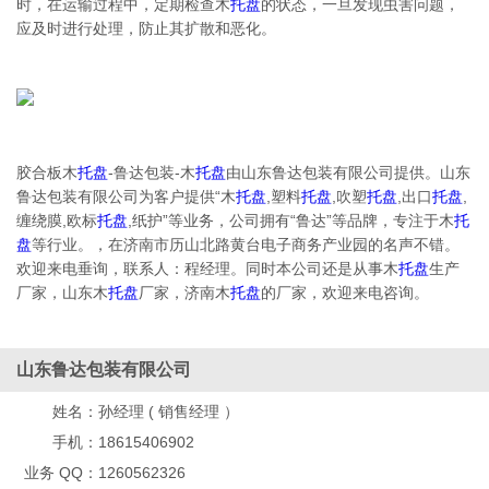
时，在运输过程中，定期检查木
托盘
的状态，一旦发现虫害问题，
应及时进行处理，防止其扩散和恶化。
胶合板木
托盘
-鲁达包装-木
托盘
由山东鲁达包装有限公司提供。山东
鲁达包装有限公司为客户提供“木
托盘
,塑料
托盘
,吹塑
托盘
,出口
托盘
,
缠绕膜,欧标
托盘
,纸护”等业务，公司拥有“鲁达”等品牌，专注于木
托
盘
等行业。，在济南市历山北路黄台电子商务产业园的名声不错。
欢迎来电垂询，联系人：程经理。同时本公司还是从事木
托盘
生产
厂家，山东木
托盘
厂家，济南木
托盘
的厂家，欢迎来电咨询。
山东鲁达包装有限公司
姓名：
孙经理 ( 销售经理 ）
手机：
18615406902
业务 QQ：
1260562326