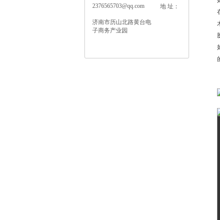
2376565703@qq.com
地 址：
济南市历山北路黄台电
子商务产业园