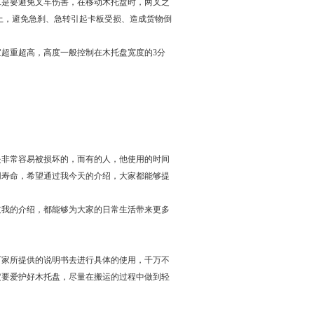
二是要避免叉车伤害，在移动木托盘时，两叉之
以上，避免急刹、急转引起卡板受损、造成货物倒
超重超高，高度一般控制在木托盘宽度的3分
是非常容易被损坏的，而有的人，他使用的时间
用寿命，希望通过我今天的介绍，大家都能够提
过我的介绍，都能够为大家的日常生活带来更多
厂家所提供的说明书去进行具体的使用，千万不
定要爱护好木托盘，尽量在搬运的过程中做到轻