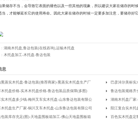
如果储存不当，会导致它表面的褪色以及一些其他的现象，所以建议大家在储存的时
适当，才能够延长它的使用寿命。因此大家在储存的时候一定要多加注意，要储存好
：
湖南木托盘,鲁达包装(在线咨询),运输木托盘
：
木托盘加工-木托盘-鲁达包装
信息
山熏蒸实木托盘-鲁达包装(推荐商家)-熏蒸实木托盘生产厂
巴彦淖尔美标实
节木托盘价格-实木木托盘价格-鲁达包装品质保障(多图)
鲁达包装规格齐全
车实木托盘多少钱-梅州叉车实木托盘-山东鲁达包装有限公
湖南木托盘厂家
车木托盘生产厂家-铜川叉车木托盘-山东鲁达包装有限公司
阳江复合实木托
达包装库存充足(图)-天地盖围板箱加工-佛山天地盖围板箱
百色实木托盘定