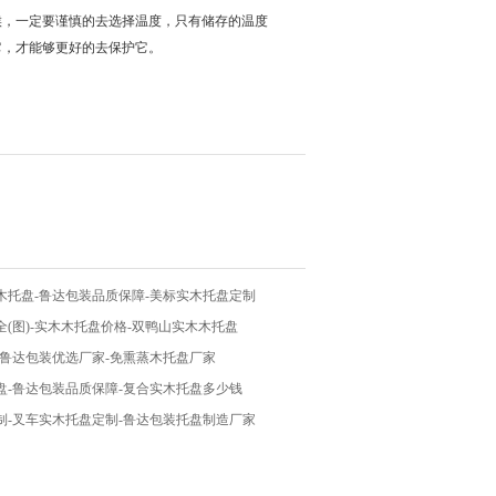
候，一定要谨慎的去选择温度，只有储存的温度
它，才能够更好的去保护它。
木托盘-鲁达包装品质保障-美标实木托盘定制
(图)-实木木托盘价格-双鸭山实木木托盘
-鲁达包装优选厂家-免熏蒸木托盘厂家
盘-鲁达包装品质保障-复合实木托盘多少钱
制-叉车实木托盘定制-鲁达包装托盘制造厂家