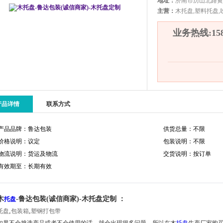
地址：
济南市历山北路黄
主营：
木托盘,塑料托盘,
业务热线:1580
产品详情
联系方式
产品品牌：鲁达包装
供货总量：不限
价格说明：议定
包装说明：不限
物流说明：货运及物流
交货说明：按订单
有效期至：长期有效
木
-鲁达包装(诚信商家)-木托盘定制 ：
托盘
,
,
托盘
包装箱
塑钢打包带