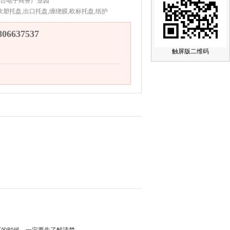
台电子商务产业园
吹塑托盘,出口托盘,缠绕膜,欧标托盘,纸护
6637537
触屏版二维码