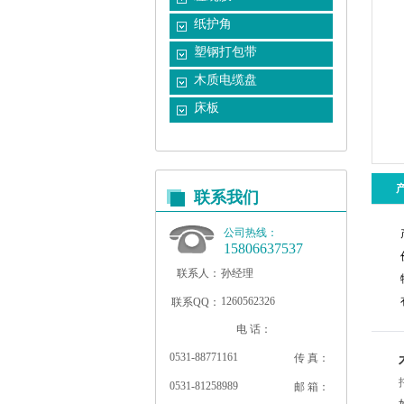
纸护角
塑钢打包带
木质电缆盘
床板
联系我们
公司热线：
15806637537
联系人：
孙经理
1260562326
联系QQ：
电 话：
0531-88771161
传 真：
0531-81258989
邮 箱：