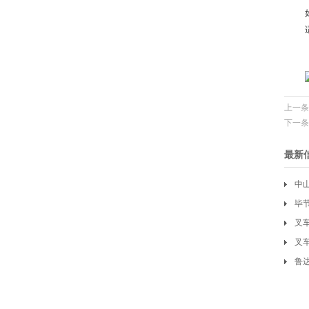
上一条
下一条
最新
中
家
毕
叉
司
叉
鲁