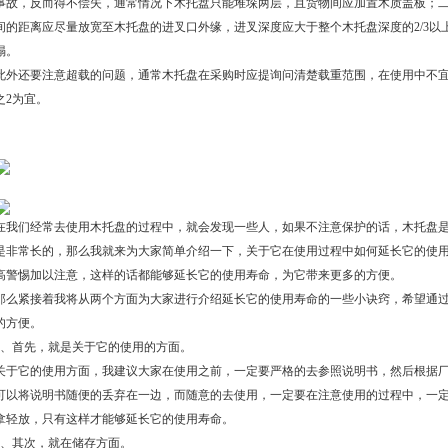
事故，反而得不偿失，通常情况下木托盘只能堆垛两层，且货物间应加置木质盖板；
间的距离应尽量放宽至木托盘的进叉口外缘，进叉深度应大于整个木托盘深度的2/3
塌。
此外还要注意超载的问题，通常木托盘在采购时应提询问清楚载重范围，在使用中不宜
之2为宜。
在我们经常去使用木托盘的过程中，就会发现一些人，如果不注意保护的话，木托盘
是非常长的，那么我就来为大家简单介绍一下，关于它在使用过程中如何延长它的使
高警惕加以注意，这样的话都能够延长它的使用寿命，为它带来更多的方便。
那么紧接着我将从两个方面为大家进行介绍延长它的使用寿命的一些小诀窍，希望通
的方便。
1、首先，就是关于它的使用的方面。
关于它的使用方面，我建议大家在使用之前，一定要严格的去参照说明书，然后根据
可以将说明书随便的丢弃在一边，而随意的去使用，一定要在注意使用的过程中，一
拿轻放，只有这样才能够延长它的使用寿命。
2、其次，就在储存方面。