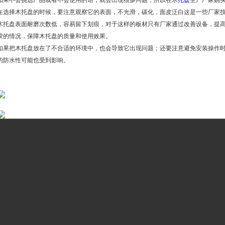
如果不会挑选产品或者不会使用的话，就会出现很多问题，所以在木
托盘
生产厂家购
在选择木托盘的时候，要注意观察它的表面，不光滑，碳化，面皮泛白这是一些厂家
木托盘表面耐磨次数低，容易留下划痕，对于这样的板材只有厂家通过改善设备，提
胶的情况，保障木托盘的质量和使用效果。
如果把木托盘放在了不合适的环境中，也会导致它出现问题；还要注意避免安装操作
的防水性可能也受到影响。