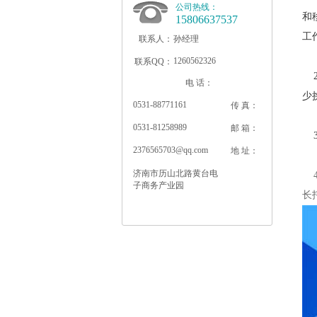
公司热线：
和
15806637537
工
联系人：
孙经理
1260562326
联系QQ：
2
电 话：
少
0531-88771161
传 真：
0531-81258989
邮 箱：
3
2376565703@qq.com
地 址：
济南市历山北路黄台电
4
子商务产业园
长