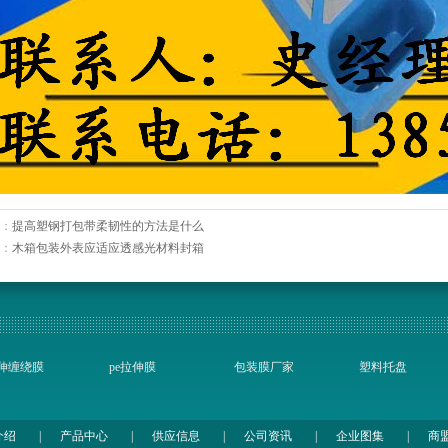
：
提高塑钢打包带柔韧性的方法是什么
：
木箱包装外表应适应透感光材料封箱
伸缠绕膜
pe拉伸膜
包装膜厂家
塑料托盘
介绍
|
产品中心
|
供应信息
|
公司资讯
|
企业图集
|
商